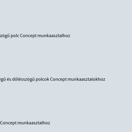
sszögű polc Concept munkaasztalhoz
ségű és dőlésszögű polcok Concept munkaasztalokhoz
 Concept munkaasztalhoz