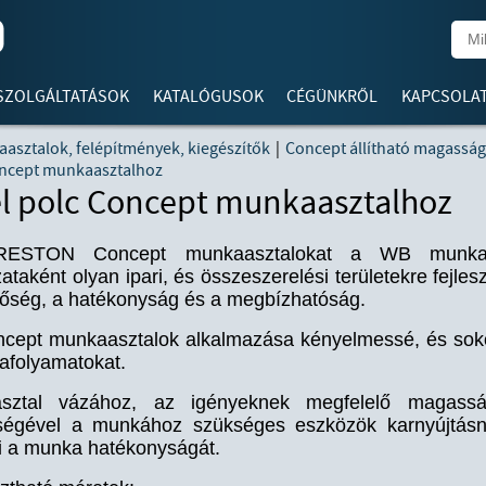
SZOLGÁLTATÁSOK
KATALÓGUSOK
CÉGÜNKRŐL
KAPCSOLA
asztalok, felépítmények, kiegészítők
|
Concept állítható magassá
oncept munkaasztalhoz
l polc Concept munkaasztalhoz
ESTON Concept munkaasztalokat a WB munkaasz
zataként olyan ipari, és összeszerelési területekre fejle
őség, a hatékonyság és a megbízhatóság.
cept munkaasztalok alkalmazása kényelmessé, és sokol
folyamatokat.
sztal vázához, az igényeknek megfelelő magasság
ségével a munkához szükséges eszközök karnyújtásny
i a munka hatékonyságát.