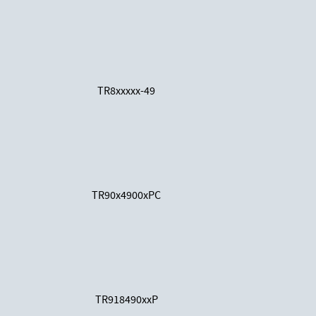
TR8xxxxx-49
TR90x4900xPC
TR918490xxP