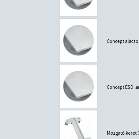
Concept alacso
Concept ESD la
Mozgató keret 