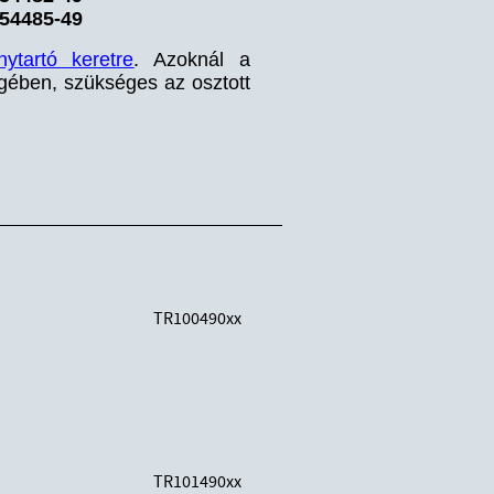
54485-49
nytartó keretre
. Azoknál a
égében, szükséges az osztott
TR100490xx
TR101490xx