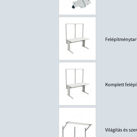
Felépítménytar
Komplett felép
Világítás és s