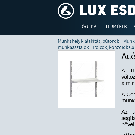
FŐOLDAL
TERMÉKEK
Munkahely kialakítás, bútorok
|
Munka
munkaasztalok
|
Polcok, konzolok C
Acé
A TR
válto
a min
A Con
munka
Az a
segít
növel