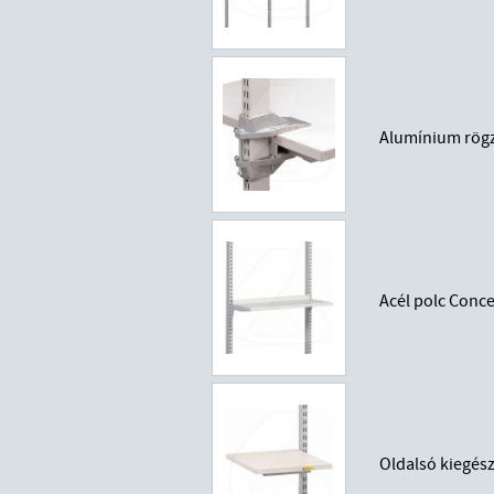
Alumínium rögzí
Acél polc Conc
Oldalsó kiegés