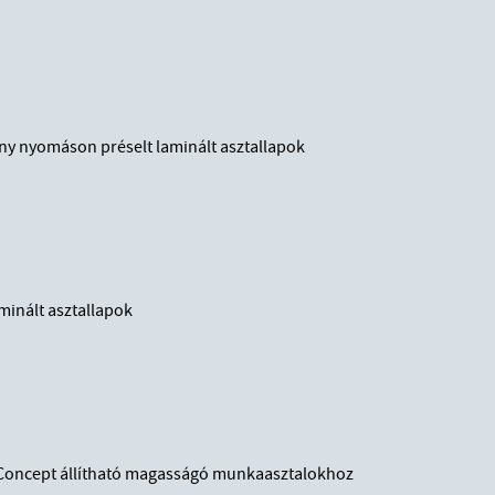
ny nyomáson préselt laminált asztallapok
minált asztallapok
Concept állítható magasságó munkaasztalokhoz