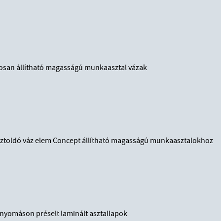
san állítható magasságú munkaasztal vázak
sztoldó váz elem Concept állítható magasságú munkaasztalokhoz
yomáson préselt laminált asztallapok