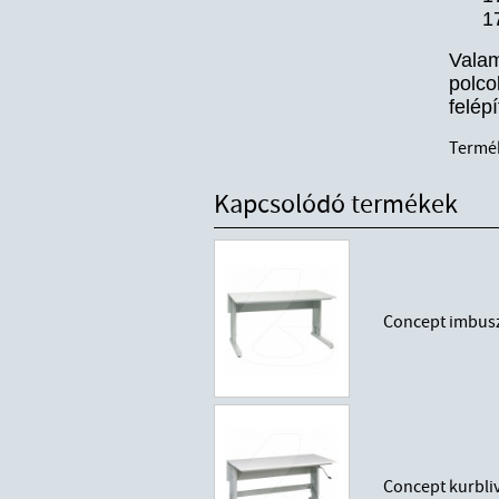
1
Vala
polco
felép
Termé
Kapcsolódó termékek
Concept imbusz
Concept kurbli