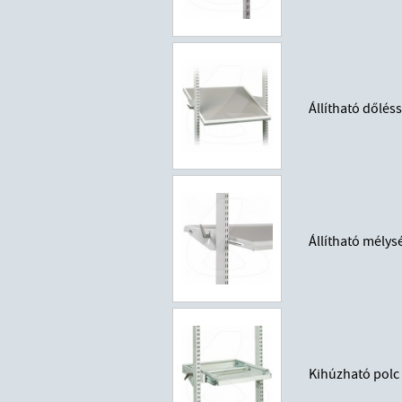
Állítható dőlé
Állítható mély
Kihúzható polc