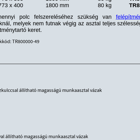
773 x 400
1800 mm
80 kg
TR8
mennyi polc felszereléséhez szükség van
felépítmé
knál, melyek nem futnak végig az asztal teljes széless
ítménytartó keret.
kkód: TR800000-49
kulccsal állítható magasságú munkaasztal vázak
val állítható magasságú munkaasztal vázak