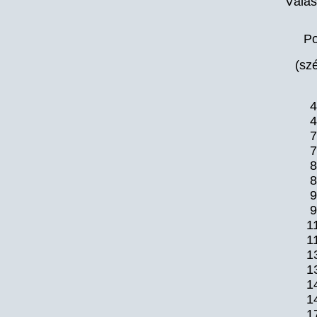
Válas
Po
(szé
4
4
7
7
8
8
9
9
1
1
1
1
1
1
1