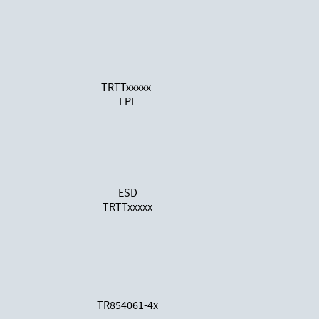
TRTTxxxxx-
LPL
ESD
TRTTxxxxx
TR854061-4x