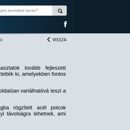
T
gú
VISSZA
talok tovább fejleszett
sztették ki, amelyekben fontos
dalúan variálhatóvá teszi a
ba rögzített acél polcok
i távolságra lehetnek, ami