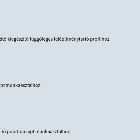
tő kiegészítő függőleges felépítménytartó profilhoz
ept munkaasztalhoz
zítő polc Concept munkaasztalhoz