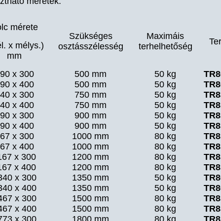
ztható méretek:
lc mérete
Szükséges
Maximáis
Te
l. x mélys.)
osztásszélesség
terhelhetőség
mm
90 x 300
500 mm
50 kg
TR8
90 x 400
500 mm
50 kg
TR8
40 x 300
750 mm
50 kg
TR8
40 x 400
750 mm
50 kg
TR8
90 x 300
900 mm
50 kg
TR8
90 x 400
900 mm
50 kg
TR8
67 x 300
1000 mm
80 kg
TR8
67 x 400
1000 mm
80 kg
TR8
167 x 300
1200 mm
80 kg
TR8
167 x 400
1200 mm
80 kg
TR8
340 x 300
1350 mm
50 kg
TR8
340 x 400
1350 mm
50 kg
TR8
467 x 300
1500 mm
80 kg
TR8
467 x 400
1500 mm
80 kg
TR8
773 x 300
1800 mm
80 kg
TR8