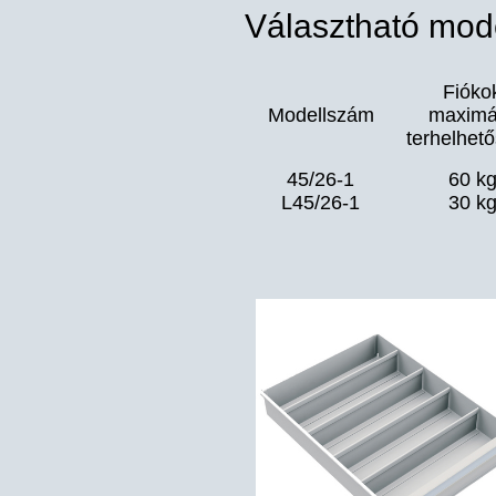
Választható mode
Fióko
Modellszám
maximá
terhelhet
45/26-1
60 k
L45/26-1
30 k