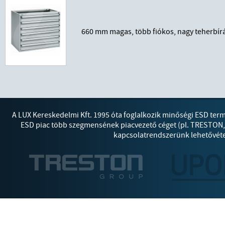
660 mm magas, több fiókos, nagy teherbír
A LUX Kereskedelmi Kft. 1995 óta foglalkozik minőségi ESD ter
ESD piac több szegmensének piacvezető céget (pl. TRESTON
kapcsolatrendszerünk lehetővétes