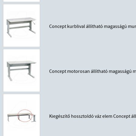
Concept kurblival állítható magasságú mu
Concept motorosan állítható magasságú m
Kiegészítő hossztoldó váz elem Concept á