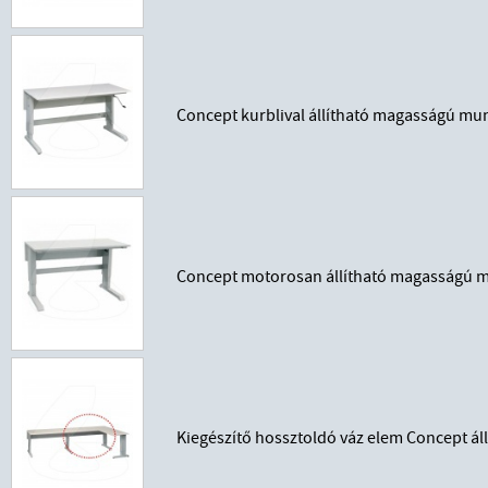
Concept kurblival állítható magasságú mu
Concept motorosan állítható magasságú m
Kiegészítő hossztoldó váz elem Concept á