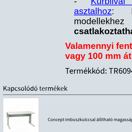
-
Kurbliva
asztalhoz
: K
modelle
csatlakoztath
Valamennyi fent
vagy
100 mm á
Termékkód: TR609
Kapcsolódó termékek
Concept imbuszkulccsal állítható magass