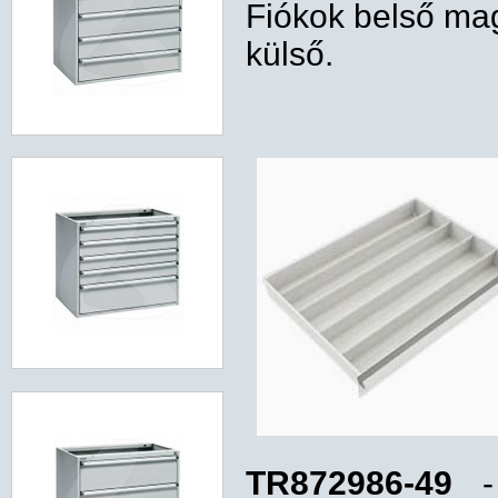
Fiókok belső ma
külső.
TR872986-49