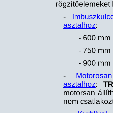
rögzítőelemeket 
-
Imbuszkulc
asztalhoz
:
- 600 mm 
- 750 mm 
- 900 mm 
-
Motorosa
asztalhoz
:
TR
motorsan állít
nem csatlakozt