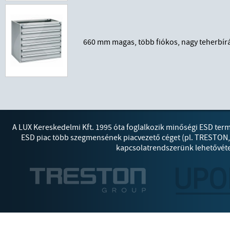
660 mm magas, több fiókos, nagy teherbír
A LUX Kereskedelmi Kft. 1995 óta foglalkozik minőségi ESD ter
ESD piac több szegmensének piacvezető céget (pl. TRESTON
kapcsolatrendszerünk lehetővétes