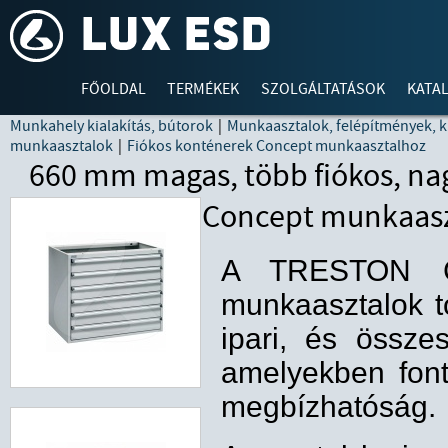
FŐOLDAL
TERMÉKEK
SZOLGÁLTATÁSOK
KATA
Munkahely kialakítás, bútorok
|
Munkaasztalok, felépítmények, k
munkaasztalok
|
Fiókos konténerek Concept munkaasztalhoz
660 mm magas, több fiókos, nag
Concept munkaasz
A TRESTON C
munkaasztalok to
ipari, és összesz
amelyekben fon
megbízhatóság.