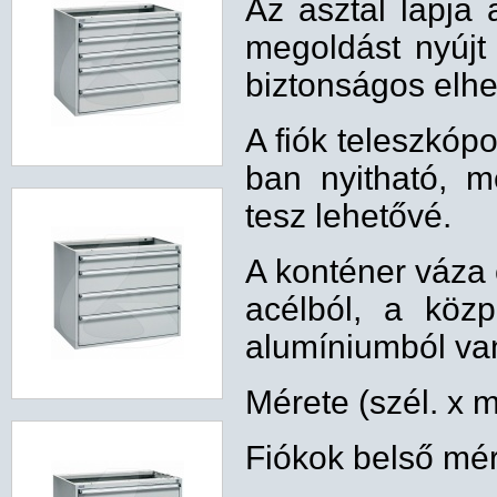
Az asztal lapja 
megoldást nyújt
biztonságos elhe
A fiók teleszkóp
ban nyitható, m
tesz lehetővé.
A konténer váza 
acélból, a közpo
alumíniumból va
Mérete (szél. x 
Fiókok belső mé