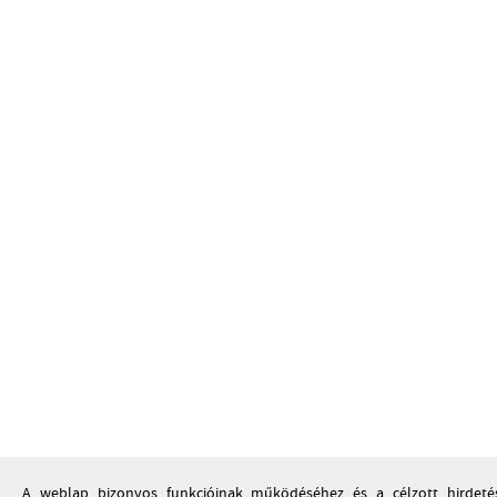
A weblap bizonyos funkcióinak működéséhez és a célzott hirdetése