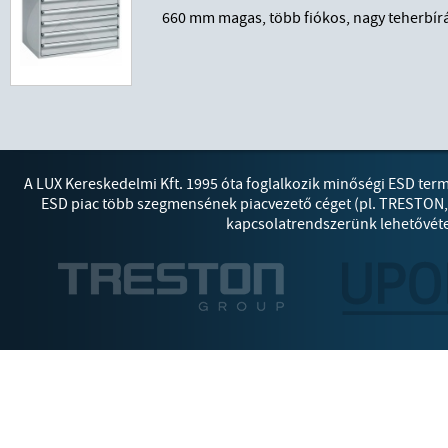
660 mm magas, több fiókos, nagy teherbír
A LUX Kereskedelmi Kft. 1995 óta foglalkozik minőségi ESD ter
ESD piac több szegmensének piacvezető céget (pl. TRESTON
kapcsolatrendszerünk lehetővétes