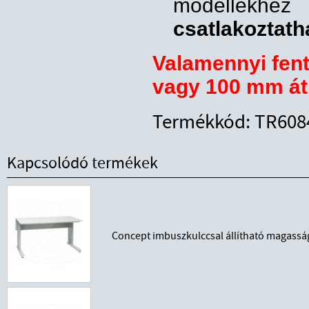
modelle
csatlakoztath
Valamennyi fent
vagy 100 mm á
Termékkód: TR608
Kapcsolódó termékek
Concept imbuszkulccsal állítható magass