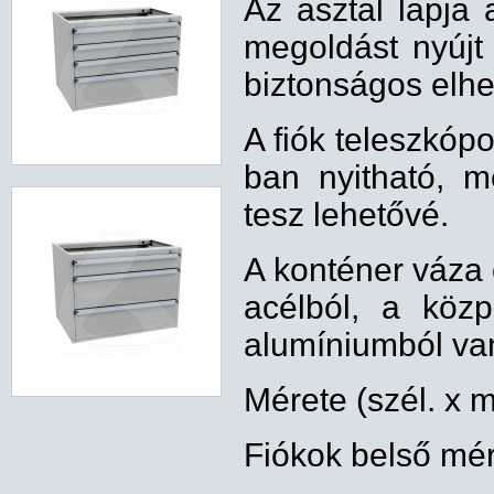
Az asztal lapja 
megoldást nyújt
biztonságos elhe
A fiók teleszkóp
ban nyitható, m
tesz lehetővé.
A konténer váza 
acélból, a közpo
alumíniumból va
Mérete (szél. x 
Fiókok belső mé