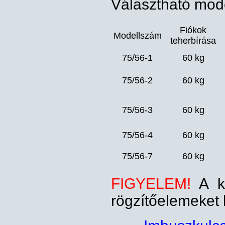
Választható mode
Fiókok
Modellszám
teherbírása
75/56-1
60 kg
75/56-2
60 kg
75/56-3
60 kg
75/56-4
60 kg
75/56-7
60 kg
FIGYELEM!
A ko
rögzítőelemeket 