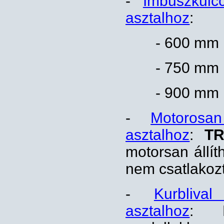
-
Imbuszkulc
asztalhoz
:
- 600 mm 
- 750 mm 
- 900 mm 
-
Motorosa
asztalhoz
:
TR
motorsan állít
nem csatlakozt
-
Kurbliva
asztalhoz
: K