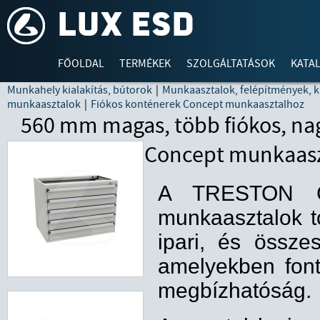
FŐOLDAL
TERMÉKEK
SZOLGÁLTATÁSOK
KATA
Munkahely kialakítás, bútorok
|
Munkaasztalok, felépítmények, k
munkaasztalok
|
Fiókos konténerek Concept munkaasztalhoz
560 mm magas, több fiókos, nag
Concept munkaasz
A TRESTON C
munkaasztalok to
ipari, és összesz
amelyekben fon
megbízhatóság.