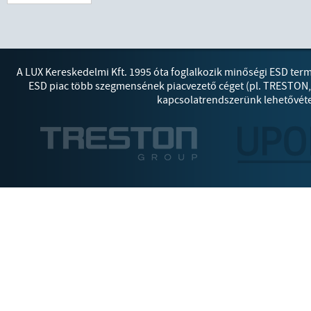
A LUX Kereskedelmi Kft. 1995 óta foglalkozik minőségi ESD ter
ESD piac több szegmensének piacvezető céget (pl. TRESTON
kapcsolatrendszerünk lehetővétes