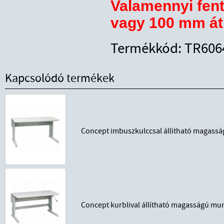
Valamennyi fent
vagy 100 mm á
Termékkód: TR606
Kapcsolódó termékek
Concept imbuszkulccsal állítható magass
Concept kurblival állítható magasságú mu