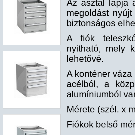
Az
asztal lapja a
megoldást nyújt
biztonságos elhe
A fiók teleszk
nyitható, mely 
lehetővé.
A konténer váza 
acélból, a közpo
alumíniumból va
Mérete (szél. x 
Fiókok belső mé