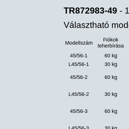
TR872983-49
- 
Választható mode
Fiókok
Modellszám
teherbírása
45/56-1
60 kg
L45/56-1
30 kg
45/56-2
60 kg
L45/56-2
30 kg
45/56-3
60 kg
L45/56-3
30 kg