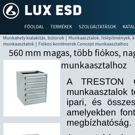
FŐOLDAL
TERMÉKEK
SZOLGÁLTATÁSOK
KATA
Munkahely kialakítás, bútorok
|
Munkaasztalok, felépítmények, k
munkaasztalok
|
Fiókos konténerek Concept munkaasztalhoz
560 mm magas, több fiókos, na
munkaasztalhoz
A TRESTON C
munkaasztalok to
ipari, és összesz
amelyekben fon
megbízhatóság.