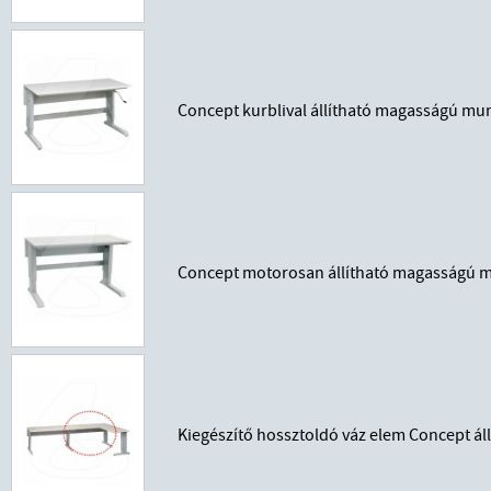
Concept kurblival állítható magasságú mu
Concept motorosan állítható magasságú m
Kiegészítő hossztoldó váz elem Concept á