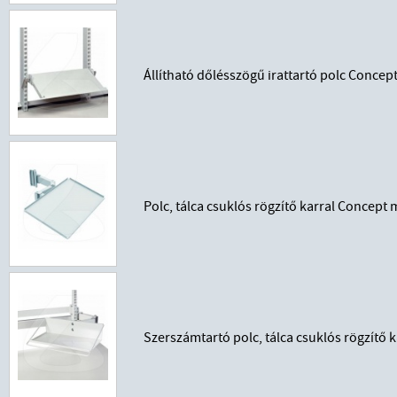
Állítható dőlésszögű irattartó polc Conce
Polc, tálca csuklós rögzítő karral Concep
Szerszámtartó polc, tálca csuklós rögzítő