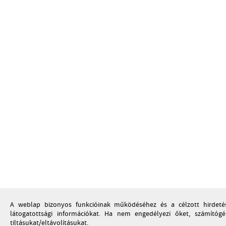
A weblap bizonyos funkcióinak működéséhez és a célzott hirdetése
látogatottsági információkat. Ha nem engedélyezi őket, számítóg
tiltásukat/eltávolításukat.