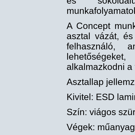
és sokoldal
munkafolyamatok
A Concept munk
asztal vázát, és
felhasználó, 
lehetőségeke
alkalmazkodni a 
Asztallap jellemz
Kivitel: ESD lam
Szín: viágos szü
Végek: műanyag 