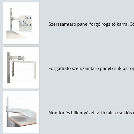
Szerszámtaró panel forgó rögzítő karral 
Forgatható szerszámtaró panel csuklós rö
Monitor és billentyűzet tartó tálca csukló