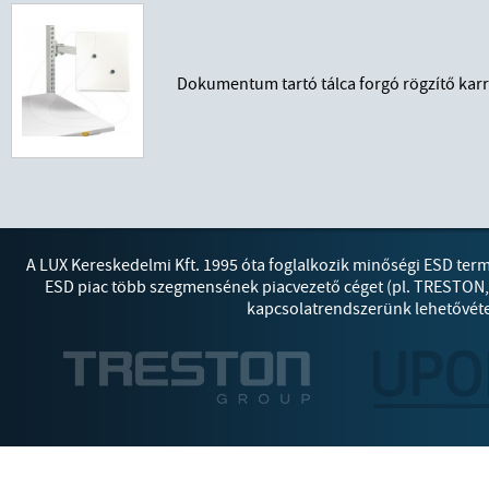
Dokumentum tartó tálca forgó rögzítő kar
A LUX Kereskedelmi Kft. 1995 óta foglalkozik minőségi ESD ter
ESD piac több szegmensének piacvezető céget (pl. TRESTON
kapcsolatrendszerünk lehetővétes