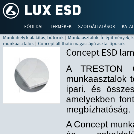
FŐOLDAL
TERMÉKEK
SZOLGÁLTATÁSOK
KATA
Munkahely kialakítás, bútorok
|
Munkaasztalok, felépítmények, k
munkaasztalok
|
Concept állítható magasságú asztal típusok
Concept ESD lami
A TRESTON C
munkaasztalok to
ipari, és összesz
amelyekben fon
megbízhatóság.
A Concept munka