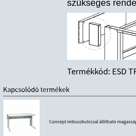
szükséges rendel
Termékkód: ESD T
Kapcsolódó termékek
Concept imbuszkulccsal állítható magass